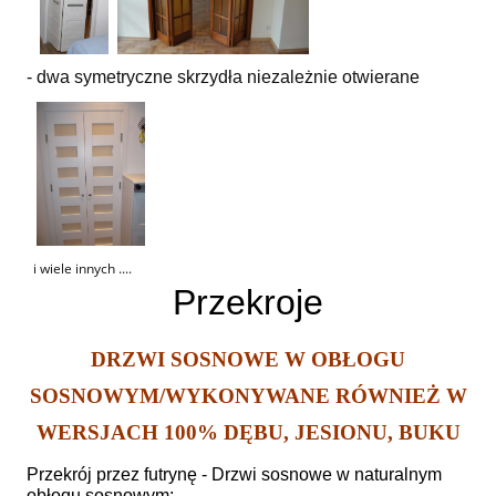
- dwa symetryczne skrzydła niezależnie otwierane
i wiele innych ....
Przekroje
DRZWI SOSNOWE W OBŁOGU
SOSNOWYM/WYKONYWANE RÓWNIEŻ W
WERSJACH 100% DĘBU, JESIONU, BUKU
Przekrój przez futrynę - Drzwi sosnowe w naturalnym
obłogu sosnowym: