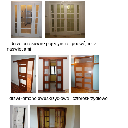
- drzwi przesuwne pojedyncze, podwójne z
naświetlami
- drzwi łamane dwuskrzydłowe , czteroskrzydłowe