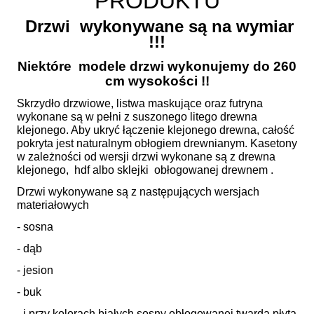
PRODUKTU
Drzwi wykonywane są na wymiar
!!!
Niektóre modele drzwi wykonujemy do 260
cm wysokości !!
Skrzydło drzwiowe, listwa maskujące oraz futryna
wykonane są w pełni z suszonego litego drewna
klejonego. Aby ukryć łączenie klejonego drewna, całość
pokryta jest naturalnym obłogiem drewnianym. Kasetony
w zależności od wersji drzwi wykonane są z drewna
klejonego, hdf albo sklejki obłogowanej drewnem .
Drzwi wykonywane są z następujących wersjach
materiałowych
- sosna
- dąb
- jesion
- buk
- i przy kolorach białych sosny obłogowanej twardą płytą