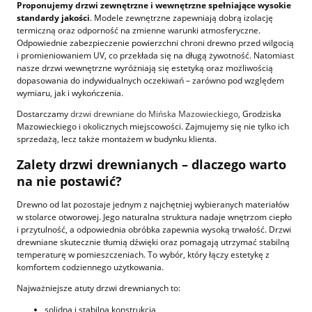
Proponujemy drzwi zewnętrzne i wewnętrzne spełniające wysokie
standardy jakości
. Modele zewnętrzne zapewniają dobrą izolację
termiczną oraz odporność na zmienne warunki atmosferyczne.
Odpowiednie zabezpieczenie powierzchni chroni drewno przed wilgocią
i promieniowaniem UV, co przekłada się na długą żywotność. Natomiast
nasze drzwi wewnętrzne wyróżniają się estetyką oraz możliwością
dopasowania do indywidualnych oczekiwań – zarówno pod względem
wymiaru, jak i wykończenia.
Dostarczamy
drzwi drewniane do Mińska Mazowieckiego
, Grodziska
Mazowieckiego i okolicznych miejscowości. Zajmujemy się nie tylko ich
sprzedażą, lecz także montażem w budynku klienta.
Zalety drzwi drewnianych – dlaczego warto
na nie postawić?
Drewno od lat pozostaje jednym z najchętniej wybieranych materiałów
w stolarce otworowej. Jego naturalna struktura nadaje wnętrzom ciepło
i przytulność, a odpowiednia obróbka zapewnia wysoką trwałość. Drzwi
drewniane skutecznie tłumią dźwięki oraz pomagają utrzymać stabilną
temperaturę w pomieszczeniach. To wybór, który łączy estetykę z
komfortem codziennego użytkowania.
Najważniejsze atuty drzwi drewnianych to:
solidna i stabilna konstrukcja,