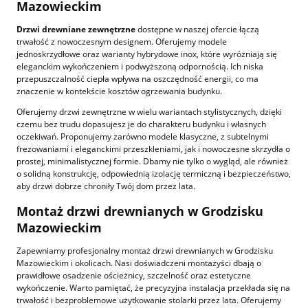
Mazowieckim
Drzwi drewniane zewnętrzne
dostępne w naszej ofercie łączą
trwałość z nowoczesnym designem. Oferujemy modele
jednoskrzydłowe oraz warianty hybrydowe inox, które wyróżniają się
eleganckim wykończeniem i podwyższoną odpornością. Ich niska
przepuszczalność ciepła wpływa na oszczędność energii, co ma
znaczenie w kontekście kosztów ogrzewania budynku.
Oferujemy drzwi zewnętrzne w wielu wariantach stylistycznych, dzięki
czemu bez trudu dopasujesz je do charakteru budynku i własnych
oczekiwań. Proponujemy zarówno modele klasyczne, z subtelnymi
frezowaniami i eleganckimi przeszkleniami, jak i nowoczesne skrzydła o
prostej, minimalistycznej formie. Dbamy nie tylko o wygląd, ale również
o solidną konstrukcję, odpowiednią izolację termiczną i bezpieczeństwo,
aby drzwi dobrze chroniły Twój dom przez lata.
Montaż drzwi drewnianych w Grodzisku
Mazowieckim
Zapewniamy profesjonalny montaż drzwi drewnianych w Grodzisku
Mazowieckim i okolicach. Nasi doświadczeni montażyści dbają o
prawidłowe osadzenie ościeżnicy, szczelność oraz estetyczne
wykończenie. Warto pamiętać, że precyzyjna instalacja przekłada się na
trwałość i bezproblemowe użytkowanie stolarki przez lata. Oferujemy