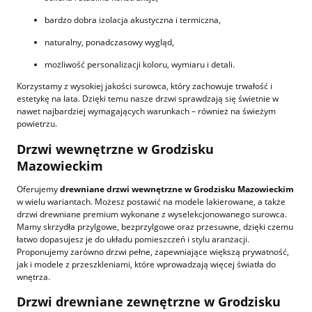
bardzo dobra izolacja akustyczna i termiczna,
naturalny, ponadczasowy wygląd,
możliwość personalizacji koloru, wymiaru i detali.
Korzystamy z wysokiej jakości surowca, który zachowuje trwałość i
estetykę na lata. Dzięki temu nasze drzwi sprawdzają się świetnie w
nawet najbardziej wymagających warunkach – również na świeżym
powietrzu.
Drzwi wewnętrzne w Grodzisku
Mazowieckim
Oferujemy
drewniane drzwi wewnętrzne w Grodzisku Mazowieckim
w wielu wariantach. Możesz postawić na modele lakierowane, a także
drzwi drewniane premium wykonane z wyselekcjonowanego surowca.
Mamy skrzydła przylgowe, bezprzylgowe oraz przesuwne, dzięki czemu
łatwo dopasujesz je do układu pomieszczeń i stylu aranżacji.
Proponujemy zarówno drzwi pełne, zapewniające większą prywatność,
jak i modele z przeszkleniami, które wprowadzają więcej światła do
wnętrza.
Drzwi drewniane zewnętrzne w Grodzisku