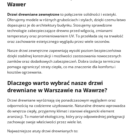
Wawer
Drzwi drewniane zewnętrzne
to połączenie solidności i estetyki.
Oferujemy modele w różnych grubościach i stylach, dzięki czemu łatwo
dopasujesz je do architektury budynku. Stosujemy sprawdzone
technologie zabezpieczające drewno przed wilgocią, zmianami
temperatury oraz promieniowaniem UV. To przekłada się na trwałość
oraz zachowanie estetycznego wyglądu przez wiele sezonów.
Nasze drzwi zewnętrzne zapewniają wysoki poziom bezpieczeństwa
dzięki stabilnej konstrukcji i możliwości zastosowania nowoczesnych
zamków oraz dodatkowych zabezpieczeń. Dobra izolacja termiczna
pomaga ograniczyć straty ciepła, co ma znaczenie dla komfortu i
kosztów ogrzewania.
Dlaczego warto wybrać nasze drzwi
drewniane w Warszawie na Wawrze?
Drzwi drewniane wyróżniają się ponadczasowym wyglądem oraz
odpornością na codzienne użytkowanie. Naturalne drewno wprowadza
do wnętrza ciepły, przyjemny klimat i stanowi elegancki element
aranżacji. To materiał ekologiczny, który przy odpowiedniej pielęgnacji
zachowuje swoje właściwości przez wiele lat.
Najważniejsze atuty drzwi drewnianych to: