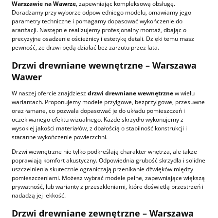
Warszawie na Wawrze
, zapewniając kompleksową obsługę.
Doradzamy przy wyborze odpowiedniego modelu, omawiamy jego
parametry techniczne i pomagamy dopasować wykończenie do
aranżacji. Następnie realizujemy profesjonalny montaż, dbając o
precyzyjne osadzenie ościeżnicy i estetykę detali. Dzięki temu masz
pewność, że drzwi będą działać bez zarzutu przez lata.
Drzwi drewniane wewnętrzne – Warszawa
Wawer
W naszej ofercie znajdziesz
drzwi drewniane wewnętrzne
w wielu
wariantach. Proponujemy modele przylgowe, bezprzylgowe, przesuwne
oraz łamane, co pozwala dopasować je do układu pomieszczeń i
oczekiwanego efektu wizualnego. Każde skrzydło wykonujemy z
wysokiej jakości materiałów, z dbałością o stabilność konstrukcji i
staranne wykończenie powierzchni.
Drzwi wewnętrzne nie tylko podkreślają charakter wnętrza, ale także
poprawiają komfort akustyczny. Odpowiednia grubość skrzydła i solidne
uszczelnienia skutecznie ograniczają przenikanie dźwięków między
pomieszczeniami. Możesz wybrać modele pełne, zapewniające większą
prywatność, lub warianty z przeszkleniami, które doświetlą przestrzeń i
nadadzą jej lekkość.
Drzwi drewniane zewnętrzne – Warszawa