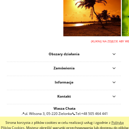
(KLIKNIJ NA ZDJĘCIE ABY WE
Obszary działania
Zamówienia
Informacje
Kontakt
Wasza Chata
ul. Wilsona 3
,
05-220
Zielonka
Tel:
+48 505 464 441
Email:
sklep@wasza-chata.pl
Strona korzysta z plików cookies w celu realizacji usług i zgodnie z
Polityką
pokaż pełną wersję strony
Plików Cookies
. Możesz określić warunki przechowywania lub dostępu do plików