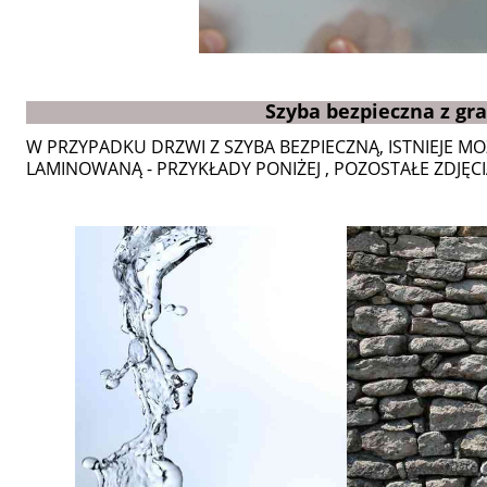
Szyba bezpieczna z gr
W PRZYPADKU DRZWI Z SZYBA BEZPIECZNĄ, ISTNIEJE M
LAMINOWANĄ - PRZYKŁADY PONIŻEJ , POZOSTAŁE ZDJĘCIA 