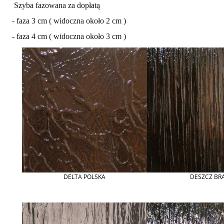
Szyba fazowana za dopłatą
- faza 3 cm ( widoczna około 2 cm )
- faza 4 cm ( widoczna około 3 cm )
DELTA POLSKA
DESZCZ BR