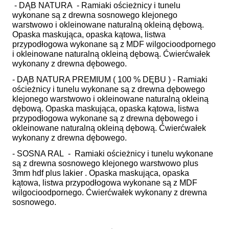
- DĄB NATURA - Ramiaki ościeżnicy i tunelu
wykonane są z drewna sosnowego klejonego
warstwowo i okleinowane naturalną okleiną dębową.
Opaska maskująca, opaska kątowa, listwa
przypodłogowa wykonane są z MDF wilgocioodpornego
i okleinowane naturalną okleiną dębową. Ćwierćwałek
wykonany z drewna dębowego.
- DĄB NATURA PREMIUM ( 100 % DĘBU ) - Ramiaki
ościeżnicy i tunelu wykonane są z drewna dębowego
klejonego warstwowo i okleinowane naturalną okleiną
dębową. Opaska maskująca, opaska kątowa, listwa
przypodłogowa wykonane są z drewna dębowego i
okleinowane naturalną okleiną dębową. Ćwierćwałek
wykonany z drewna dębowego.
- SOSNA RAL - Ramiaki ościeżnicy i tunelu wykonane
są z drewna sosnowego klejonego warstwowo plus
3mm hdf plus lakier . Opaska maskująca, opaska
kątowa, listwa przypodłogowa wykonane są z MDF
wilgocioodpornego. Ćwierćwałek wykonany z drewna
sosnowego.