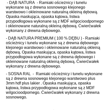
- DĄB NATURA - Ramiaki ościeżnicy i tunelu
wykonane są z drewna sosnowego klejonego
warstwowo i okleinowane naturalną okleiną dębową.
Opaska maskująca, opaska kątowa, listwa
przypodłogowa wykonane są z MDF wilgocioodpornego
i okleinowane naturalną okleiną dębową. Ćwierćwałek
wykonany z drewna dębowego.
- DĄB NATURA PREMIUM ( 100 % DĘBU ) - Ramiaki
ościeżnicy i tunelu wykonane są z drewna dębowego
klejonego warstwowo i okleinowane naturalną okleiną
dębową. Opaska maskująca, opaska kątowa, listwa
przypodłogowa wykonane są z drewna dębowego i
okleinowane naturalną okleiną dębową. Ćwierćwałek
wykonany z drewna dębowego.
- SOSNA RAL - Ramiaki ościeżnicy i tunelu wykonane
są z drewna sosnowego klejonego warstwowo plus
3mm hdf plus lakier . Opaska maskująca, opaska
kątowa, listwa przypodłogowa wykonane są z MDF
wilgocioodpornego. Ćwierćwałek wykonany z drewna
sosnowego.