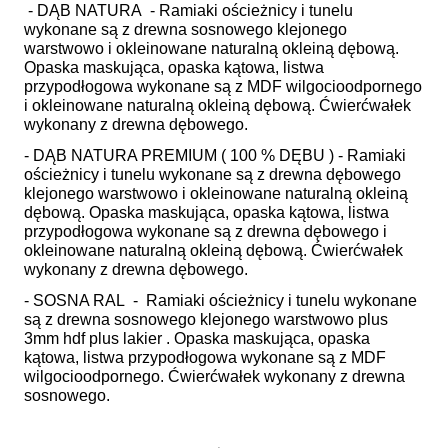
- DĄB NATURA - Ramiaki ościeżnicy i tunelu
wykonane są z drewna sosnowego klejonego
warstwowo i okleinowane naturalną okleiną dębową.
Opaska maskująca, opaska kątowa, listwa
przypodłogowa wykonane są z MDF wilgocioodpornego
i okleinowane naturalną okleiną dębową. Ćwierćwałek
wykonany z drewna dębowego.
- DĄB NATURA PREMIUM ( 100 % DĘBU ) - Ramiaki
ościeżnicy i tunelu wykonane są z drewna dębowego
klejonego warstwowo i okleinowane naturalną okleiną
dębową. Opaska maskująca, opaska kątowa, listwa
przypodłogowa wykonane są z drewna dębowego i
okleinowane naturalną okleiną dębową. Ćwierćwałek
wykonany z drewna dębowego.
- SOSNA RAL - Ramiaki ościeżnicy i tunelu wykonane
są z drewna sosnowego klejonego warstwowo plus
3mm hdf plus lakier . Opaska maskująca, opaska
kątowa, listwa przypodłogowa wykonane są z MDF
wilgocioodpornego. Ćwierćwałek wykonany z drewna
sosnowego.