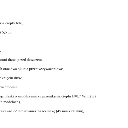
w. ciepły felc,
i 5,5 cm
,
hroni drzwi przed deszczem,
ch oraz dwa okucia przeciwwyważeniowe,
mknięciu drzwi,
ym procesie
rąz płaski o współczynniku przenikania ciepła U=0,7 W/m2K i
ch modelach),
ozstawie 72 mm również na wkładkę (45 mm x 60 mm),