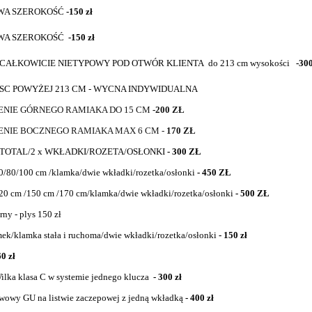
OWA SZEROKOŚĆ
-150 zł
OWA SZEROKOŚĆ
-150 zł
CAŁKOWICIE NIETYPOWY POD OTWÓR KLIENTA do 213 cm wysokości
-300
SC POWYŻEJ 213 CM - WYCNA INDYWIDUALNA
IENIE GÓRNEGO RAMIAKA DO 15 CM
-200 ZŁ
IENIE BOCZNEGO RAMIAKA MAX 6 CM -
170 ZŁ
TOTAL/2 x WKŁADKI/ROZETA/OSŁONKI
- 300 ZŁ
0/80/100 cm /klamka/dwie wkładki/rozetka/osłonki
- 450 ZŁ
20 cm /150 cm /170 cm/klamka/dwie wkładki/rozetka/osłonki
- 500 ZŁ
rny - plys 150 zł
mek/klamka stała i ruchoma/dwie wkładki/rozetka/osłonki
- 150 zł
60 zł
ilka klasa C w systemie jednego klucza
- 300 zł
twowy GU na listwie zaczepowej z jedną wkładką
- 400 zł