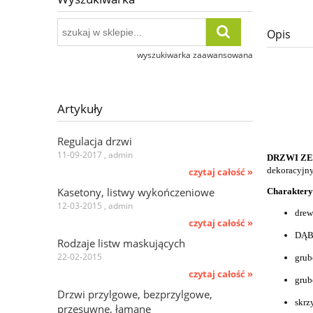
Opis
wyszukiwarka zaawansowana
Artykuły
Regulacja drzwi
11-09-2017 , admin
DRZWI Z
dekoracyjny
czytaj całość »
Kasetony, listwy wykończeniowe
Charaktery
12-03-2015 , admin
drew
czytaj całość »
DĄB
Rodzaje listw maskujących
22-02-2015
grub
czytaj całość »
grub
Drzwi przylgowe, bezprzylgowe,
skrz
przesuwne, łamane