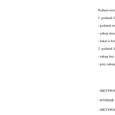
Podana
wyże
1. podatek
- podatek t
- zakup mus
- lokal w k
2. podatek
- zakup bez
- przy zaku
- NIETYPO
- WYMIAR
- NIETYPO