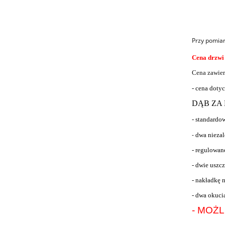
Przy pomiar
Cena drzwi
Cena zawier
- cena doty
DĄB ZA 
- standardo
-
dwa niezal
- regulowan
- dwie uszcz
- nakładkę 
- dwa okuc
- MOŻ