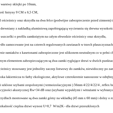
 warstwy sklejki po 10mm,
ość futryny 9 CM x 6,5 CM,
il ościeżnicy oraz skrzydła na dwa felce (podwójne zabezpieczenie przed zimnem) tz
 drewniany z nakładką aluminiową zapobiegającą wycieraniu się drewna wysokośc
 uszczelki o profilu zamkniętym na całym obwodzie ościeżnicy oraz skrzydła,
ydło zamocowane jest na czterech regulowanych zawiasach w trzech płaszczyznach
enie ramiaków z kasetonami zabezpieczone jest silikonem neutralnym co w pełni c
nym elementem zabezpieczającym są dwa zamki ryglujące drzwi w dwóch punkta
cieżnicy stosowany jest jednolity zaczep listwowy do zamków, niewidoczny po za
oka lakiernicza to farby ekologiczne, akrylowe czterokrotnie nanoszone w odrębn
i szklone szybami zespolonymi ( termoizolacyjnymi ) 56mm 4/22/4/22/4 , reflex b
acyjności akustycznej Rw=34 dB oraz (szybami wypukłymi i witrażami w wybrany
rzydłach montowane są dwa zamki górny na wkładkę (45 mm x 60 mm) i dolny o r
nikalność cieplna drzwi wynosi U=0,7 W/m2K - dla drzwi przeszklonych