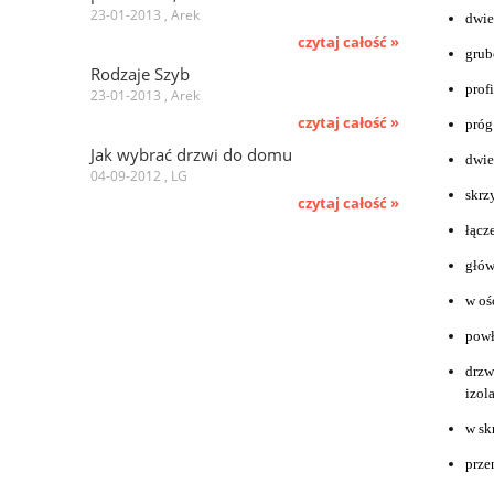
23-01-2013 , Arek
dwie
czytaj całość »
grub
Rodzaje Szyb
prof
23-01-2013 , Arek
czytaj całość »
próg
Jak wybrać drzwi do domu
dwie
04-09-2012 , LG
skrz
czytaj całość »
łącz
głów
w oś
powł
drzw
izol
w sk
prze