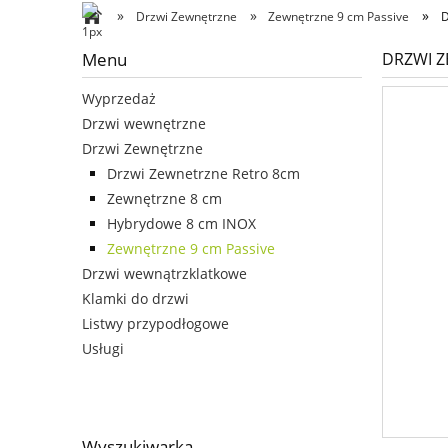
»
»
»
Drzwi Zewnętrzne
Zewnętrzne 9 cm Passive
D
Menu
DRZWI Z
Wyprzedaż
Drzwi wewnętrzne
Drzwi Zewnętrzne
Drzwi Zewnetrzne Retro 8cm
Zewnętrzne 8 cm
Hybrydowe 8 cm INOX
Zewnętrzne 9 cm Passive
Drzwi wewnątrzklatkowe
Klamki do drzwi
Listwy przypodłogowe
Usługi
Wyszukiwarka