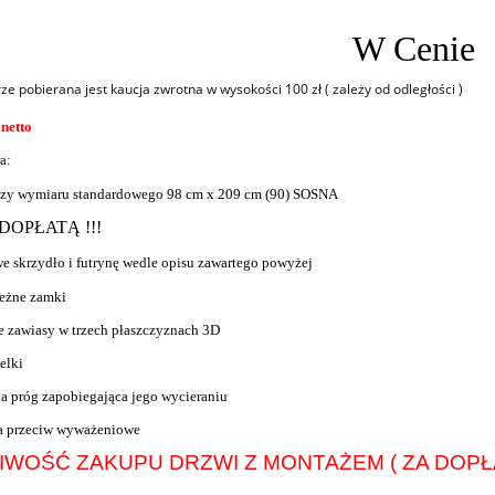
W Cenie
ze pobierana jest kaucja zwrotna w wysokości 100 zł ( zależy od odległości )
 netto
a:
czy wymiaru standardowego 98 cm x 209 cm (90) SOSNA
DOPŁATĄ !!!
we skrzydło i futrynę wedle opisu zawartego powyżej
eżne zamki
e zawiasy w trzech płaszczyznach 3D
elki
na próg zapobiegająca jego wycieraniu
ia przeciw wyważeniowe
LIWOŚĆ ZAKUPU DRZWI Z MONTAŻEM ( ZA DOPŁA