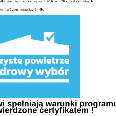
nikalność cieplna drzwi wynosi U=0,6
W/m2K - dla drzwi pełnych
acyjność akustyczna Rw=34 db.
i spełniają warunki programu
ierdzone certyfikatem !