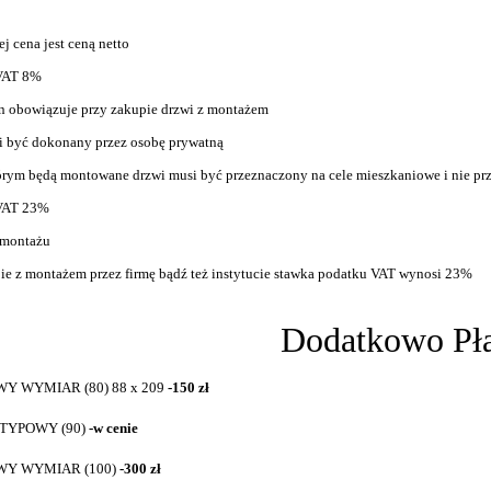
j cena jest ceną netto
 VAT 8%
en obowiązuje przy zakupie drzwi z montażem
i być dokonany przez osobę prywatną
tórym będą montowane drzwi musi być przeznaczony na cele mieszkaniowe i nie pr
 VAT 23%
 montażu
pie z montażem przez firmę bądź też instytucie stawka podatku VAT wynosi 23%
Dodatkowo Pł
WY WYMIAR (80) 88 x 209
-150 zł
 TYPOWY (90)
-w cenie
WY WYMIAR (100)
-300 zł