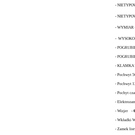
- NIETYP
- NIETYP
- WYMIAR 
- WYSOKO
- POGRUB
- POGRUB
-
KLAMKA 
- Pochwyt 5
- Pochwyt 1
- Pochyt cza
- Elektroza
- Wizjer
- 
- Wkładki W
- Zamek lis