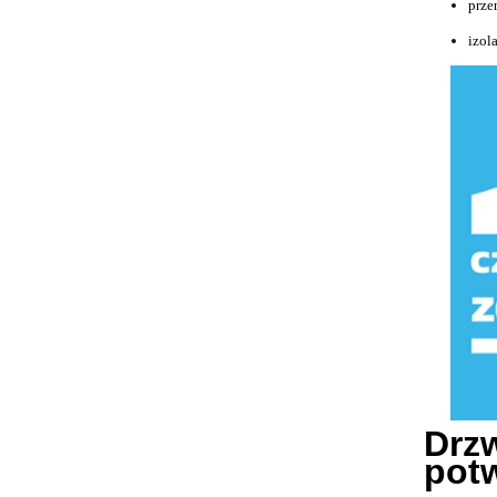
prze
izol
Drzw
potw