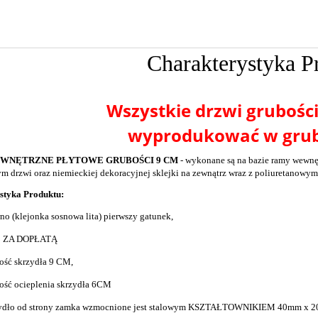
Charakterystyka P
Wszystkie drzwi grubośc
wyprodukować w grub
EWNĘTRZNE PŁYTOWE GRUBOŚCI 9 CM
- wykonane są na bazie ramy wewnę
m drzwi oraz niemieckiej dekoracyjnej sklejki na zewnątrz wraz z poliuretanowym
styka Produktu:
no (klejonka sosnowa lita) pierwszy gatunek,
 ZA DOPŁATĄ
ość skrzydła 9 CM,
ość ocieplenia skrzydła 6CM
ydło od strony zamka wzmocnione jest stalowym KSZTAŁTOWNIKIEM 40mm x 2