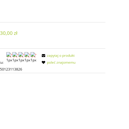
30,00 zł
zapytaj o produkt
tu:
poleć znajomemu
150123113826